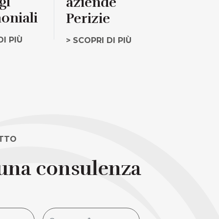
gi
aziende
oniali
Perizie
DI PIÙ
> SCOPRI DI PIÙ
ATTO
 una consulenza