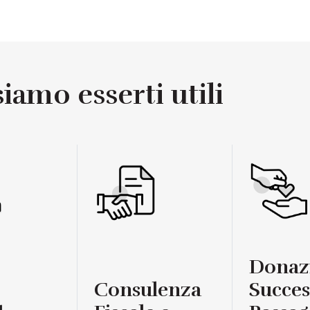
amo esserti utili
Donaz
Consulenza
Succes