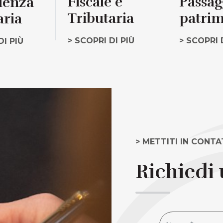
Fiscale e
Passag
lenza
Tributaria
patrim
aria
> SCOPRI DI PIÙ
> SCOPRI 
DI PIÙ
> METTITI IN CONT
Richiedi