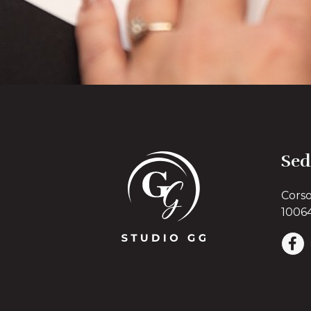
Sed
Corso
10064