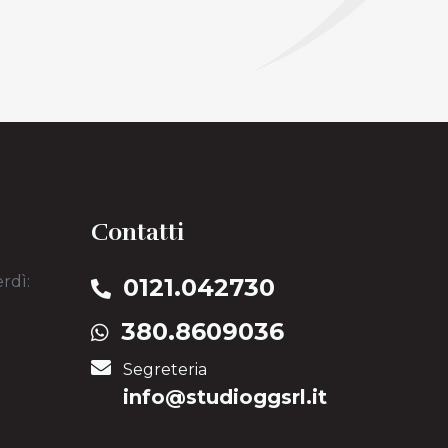
Contatti
rdì:
0121.042730
380.8609036
Segreteria
info@​studioggsrl​.it