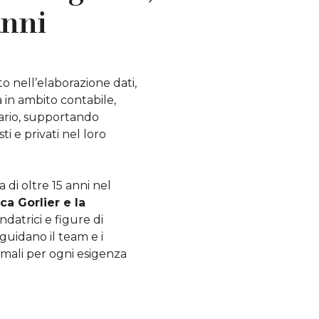
anni
o nell’elaborazione dati,
 in ambito contabile,
utario, supportando
ti e privati nel loro
 di oltre 15 anni nel
ca Gorlier e la
ondatrici e figure di
guidano il team e i
timali per ogni esigenza