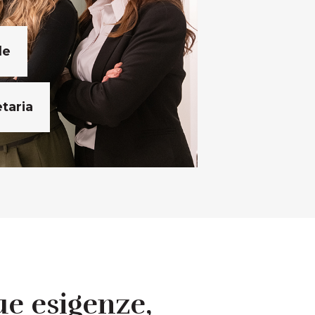
le
taria
tue esigenze,