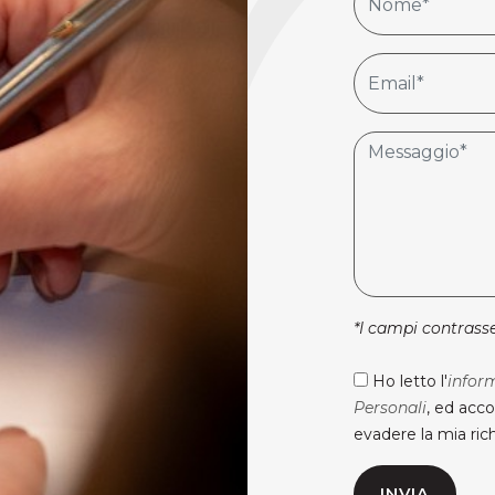
*I campi contrasse
Ho letto l'
infor
Personali
, ed acco
evadere la mia rich
INVIA