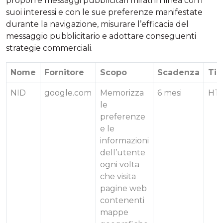
proporre messaggi pubblicitari mirati in linea con i
suoi interessi e con le sue preferenze manifestate
durante la navigazione, misurare l’efficacia del
messaggio pubblicitario e adottare conseguenti
strategie commerciali.
Nome
Fornitore
Scopo
Scadenza
Tip
NID
google.com
Memorizza
6 mesi
HT
le
preferenze
e le
informazioni
dell’utente
ogni volta
che visita
pagine web
contenenti
mappe