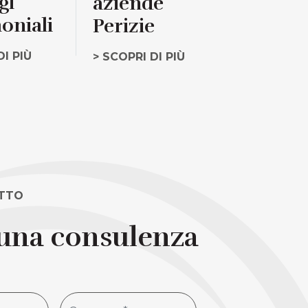
gi
aziende
oniali
Perizie
DI PIÙ
> SCOPRI DI PIÙ
ATTO
 una consulenza