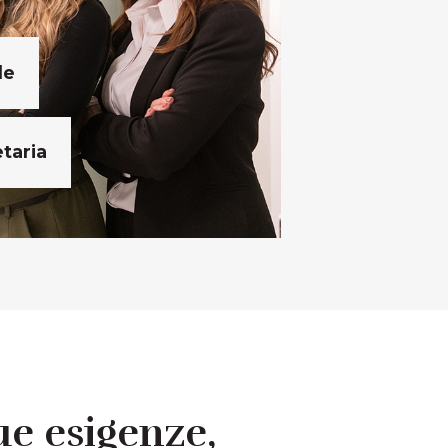
le
taria
tue esigenze,