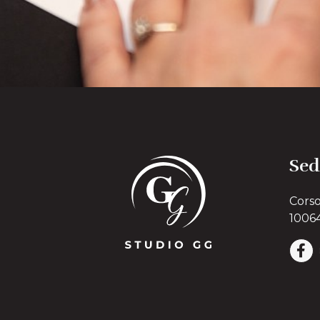
Sed
Corso
10064