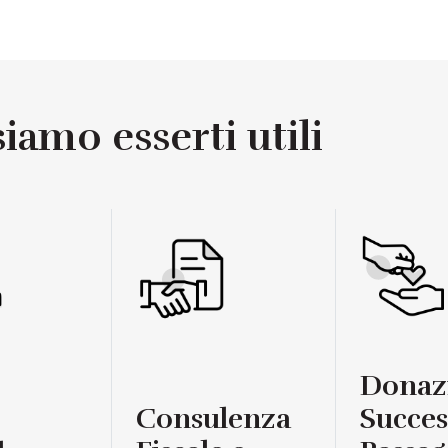
amo esserti utili
Donaz
Consulenza
Succes