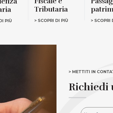
Fiscale e
Passag
lenza
Tributaria
patrim
aria
> SCOPRI DI PIÙ
> SCOPRI 
DI PIÙ
> METTITI IN CONT
Richiedi