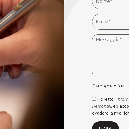
*I campi contrasse
Ho letto l'
infor
Personali
, ed acco
evadere la mia rich
INVIA