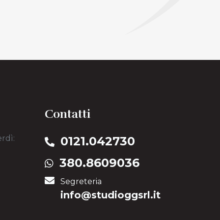
Contatti
rdì:
0121.042730
380.8609036
Segreteria
info@​studioggsrl​.it