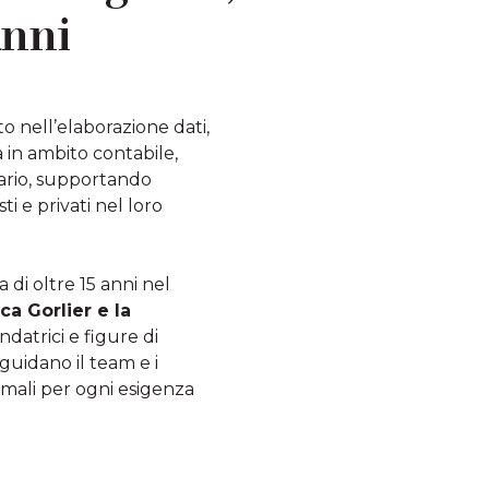
anni
o nell’elaborazione dati,
 in ambito contabile,
utario, supportando
ti e privati nel loro
 di oltre 15 anni nel
ca Gorlier e la
ondatrici e figure di
guidano il team e i
timali per ogni esigenza